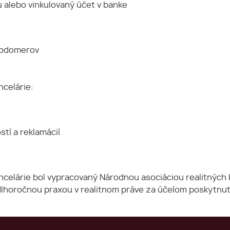
 alebo vinkulovaný účet v banke
 vodomerov
ncelárie:
tí a reklamácií
celárie bol vypracovaný Národnou asociáciou realitných k
lhoročnou praxou v realitnom práve za účelom poskytnuti