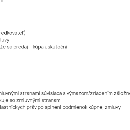
om
tredkovateľ)
luvy
 že sa predaj – kúpa uskutoční
zmluvnými stranami súvisiaca s výmazom/zriadením záložn
ikuje so zmluvnými stranami
lastníckych práv po splnení podmienok kúpnej zmluvy