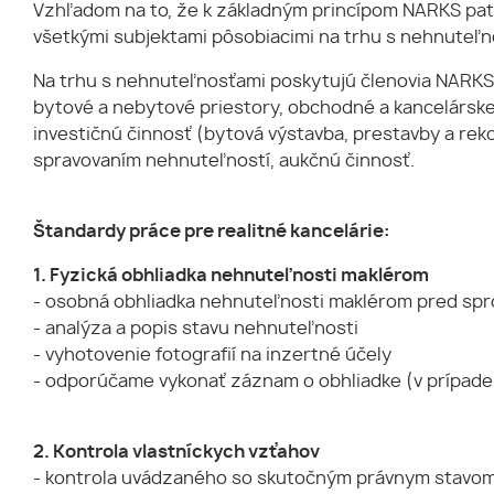
Vzhľadom na to, že k základným princípom NARKS patrí
všetkými subjektami pôsobiacimi na trhu s nehnuteľno
Na trhu s nehnuteľnosťami poskytujú členovia NARKS
bytové a nebytové priestory, obchodné a kancelárske
investičnú činnosť (bytová výstavba, prestavby a re
spravovaním nehnuteľností, aukčnú činnosť.
Štandardy práce pre realitné kancelárie:
1. Fyzická obhliadka nehnuteľnosti maklérom
- osobná obhliadka nehnuteľnosti maklérom pred spr
- analýza a popis stavu nehnuteľnosti
- vyhotovenie fotografií na inzertné účely
- odporúčame vykonať záznam o obhliadke (v prípade 
2. Kontrola vlastníckych vzťahov
- kontrola uvádzaného so skutočným právnym stavo