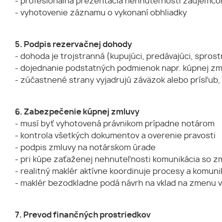
- profesionálna prezentácia nehnuteľnosti záujemc
- vyhotovenie záznamu o vykonaní obhliadky
5. Podpis rezervačnej dohody
- dohoda je trojstranná (kupujúci, predávajúci, spros
- dojednanie podstatných podmienok napr. kúpnej zm
- zúčastnené strany vyjadrujú záväzok alebo prísľub,
6. Zabezpečenie kúpnej zmluvy
- musí byť vyhotovená právnikom prípadne notárom
- kontrola všetkých dokumentov a overenie pravosti
- podpis zmluvy na notárskom úrade
- pri kúpe zaťaženej nehnuteľnosti komunikácia so 
- realitný maklér aktívne koordinuje procesy a komun
- maklér bezodkladne podá návrh na vklad na zmenu v
7. Prevod finančných prostriedkov