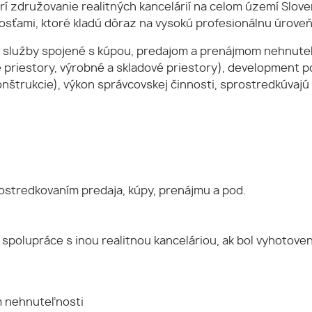
 združovanie realitných kancelárií na celom území Slove
sťami, ktoré kladú dôraz na vysokú profesionálnu úroveň a
 služby spojené s kúpou, predajom a prenájmom nehnuteľ
 priestory, výrobné a skladové priestory), development p
konštrukcie), výkon správcovskej činnosti, sprostredkúva
ostredkovaním predaja, kúpy, prenájmu a pod.
spolupráce s inou realitnou kanceláriou, ak bol vyhotove
m nehnuteľnosti