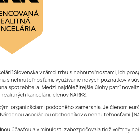
elárií Slovenska v rámci trhu s nehnuteľnosťami, ich pro
ia s nehnuteľnosťami, využívanie nových poznatkov v súv
na spotrebiteľa. Medzi najdôležitejšie úlohy patrí noveliz
realitných kancelárií, členov NARKS.
ými organizáciami podobného zamerania. Je členom európs
ou Národnou asociáciou obchodníkov s nehnuteľnosťami (NA
u účasťou a v minulosti zabezpečovala tiež veľtrhy nehn