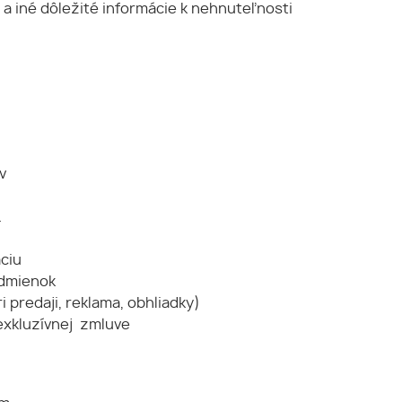
h a iné dôležité informácie k nehnuteľnosti
v
.
áciu
odmienok
 predaji, reklama, obhliadky)
 exkluzívnej zmluve