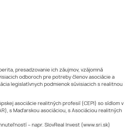
sperita, presadzovanie ich záujmov, vzájomná
isiacich odboroch pre potreby členov asociácie a
ácia legislatívnych podmienok súvisiacich s realitnou
kej asociácie realitných profesií (CEPI) so sídlom v
R), s Maďarskou asociáciou, s Asociáciou realitných
uteľností – napr. SlovReal Invest (www.sri.sk)