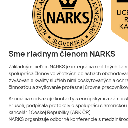
Sme riadnym členom NARKS
Základným cieľom NARKS je integrácia realitných kanc
spolupráca členov vo všetkých oblastiach obchodovan
zvyšovanie kvality služieb nimi poskytovaných a ochra
činnosťou a zvyšovanie profesnej úrovne pracovníkov 
Asociácia nadväzuje kontakty s európskymi a zámorsk
Bruseli, podpísala protokoly o spolupráci s americk
kancelárií Českej Republiky (ARK ČR).
NARKS organizuje odborné konferencie s medzinárodno