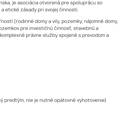
nska, je asociácia otvorená pre spoluprácu so
 etické zásady pri svojej činnosti.
ností (rodinné domy a vily, pozemky, nájomné domy,
ozemkov pre investičnú činnosť, stavebnú a
jú komplexné právne služby spojené s prevodom a
ný predtým, nie je nutné opätovné vyhotovenie)