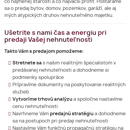
čo najmenej starostí a čo najväčší profit. Postaráme
sa o predaj bytov, domov, pozemkov, garáží, ale aj
iných atypických druhov nehnuteľného majetku.
Ušetrite s nami čas a energiu pri
predaji Vašej nehnuteľnosti
Takto Vám s predajom pomožeme:
Stretnete sa
s našim realitným špecialistom v
predávanej nehnuteľnosti a dohodneme si
podmienky spolupráce
Prípravíme dokumenty na poskytovanie realitných
služieb
Vytvoríme trhovú analýzu
a spoločne nastavíme
cenu nehnuteľnosti
Navrhneme Vám
predajnú stratégiu
a dohodneme
sa na postupoch pri predaji nehnuteľnosti
Nastavíme Vám funkčnú propagačnú stratégiu na