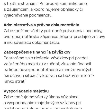
s tretími stranami. Pri predaji komunikujeme
s záujemcami a koordinujeme obhliadky či
vyjednávanie podmienok.
Administratíva a právna dokumentácia
Zabezpečíme všetky potrebné potvrdenia, posudky,
overenia, notárske zápisnice, kúpno-predajné zmluvy
a inú súvisiacu dokumentáciu.
Zabezpečenie financií a záväzkov
Postaráme sa o riešenie záväzkov pri predaji
zaťaženého majetku v ručení, získanie financií
na kúpu novej nehnuteľnosti a množstvo iných
náročných situácií v ktorých sa bežný smrteľník
ľahko stratí
Vysporiadanie majetku
Zabezpečujeme všetky úkony súvisiace
s vysporiadaním majetkových vzťahov pri
nadobudnutí alebo predaji nehnuteľnosti.