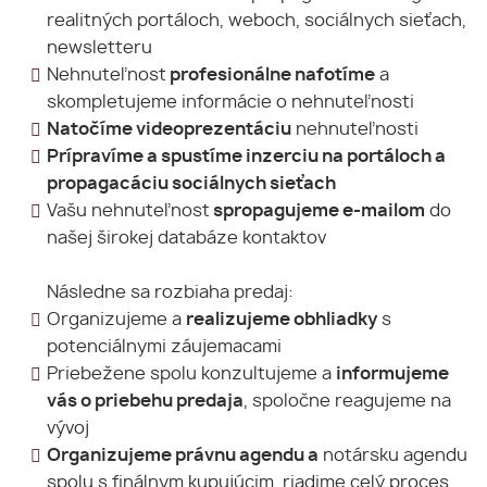
realitných portáloch, weboch, sociálnych sieťach,
newsletteru
Nehnuteľnost
profesionálne nafotíme
a
skompletujeme informácie o nehnuteľnosti
Natočíme videoprezentáciu
nehnuteľnosti
Prípravíme a spustíme inzerciu na portáloch a
propagacáciu sociálnych sieťach
Vašu nehnuteľnost
spropagujeme e-mailom
do
našej širokej databáze kontaktov
Následne sa rozbiaha predaj:
Organizujeme a
realizujeme obhliadky
s
potenciálnymi záujemacami
Priebežene spolu konzultujeme a
informujeme
vás o priebehu predaja
, spoločne reagujeme na
vývoj
Organizujeme právnu agendu a
notársku agendu
spolu s finálnym kupujúcim, riadime celý proces