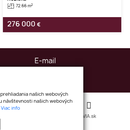
2
72.66 m
276 000
€
E-mail
reality@hypoconsulting.sk
 prehliadania našich webových
zu návštevnosti našich webových
.
Viac info
webex.digital
-
REALVIA.sk