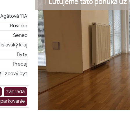
Ľutujeme táto ponuka už n
Agátová 11A
Rovinka
Senec
islavský kraj
Byty
Predaj
3-izbový byt
záhrada
parkovanie