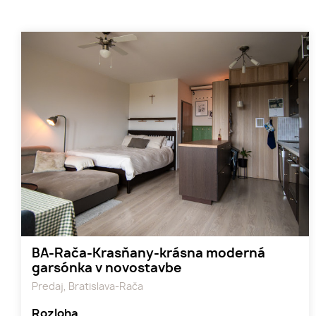
BA-Rača-Krasňany-krásna moderná
garsónka v novostavbe
Predaj, Bratislava-Rača
Rozloha