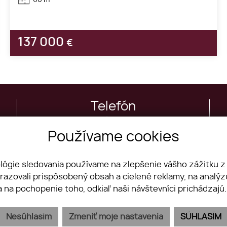
137 000
€
Telefón
+421 911 717 704
Používame cookies
ológie sledovania používame na zlepšenie vášho zážitku z
brazovali prispôsobený obsah a cielené reklamy, na analý
Nehnuteľnosti
Priestory
a na pochopenie toho, odkiaľ naši návštevníci prichádzajú
Byty
Chcem predať
Domy
Chcem prenajať
Nesúhlasím
Zmeniť moje nastavenia
SÚHLASÍM
Pozemky