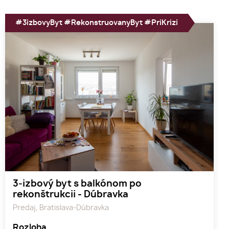
#3izbovyByt #RekonstruovanyByt #PriKrizi
3‑izbový byt s balkónom po
rekonštrukcii - Dúbravka
Predaj, Bratislava-Dúbravka
Rozloha