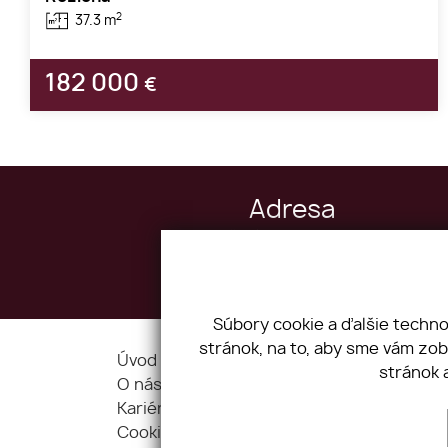
2
37.3 m
182 000
€
Adresa
Drieňová 34, 821 02 Bratislava
IČO: 43995209 DIČ: 2022554050
Súbory cookie a ďalšie techn
stránok, na to, aby sme vám zo
Úvod
Blog
stránok 
O nás
Služby
Kariéra
Kontakt
Cookies
GDPR