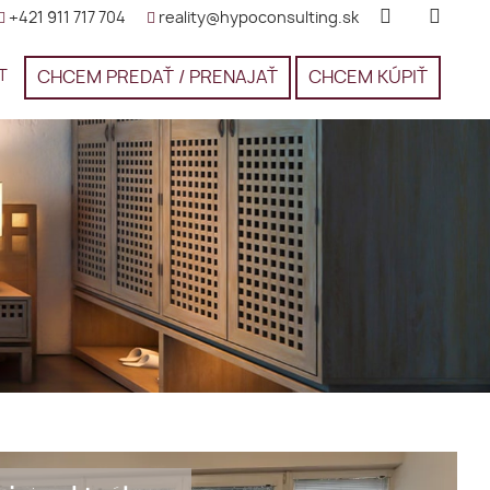
+421 911 717 704
reality@hypoconsulting.sk
T
CHCEM PREDAŤ / PRENAJAŤ
CHCEM KÚPIŤ