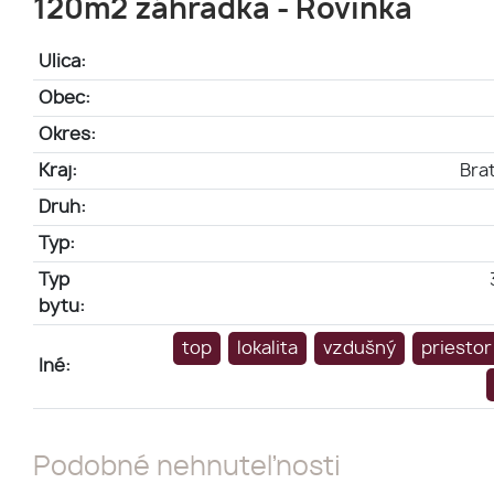
120m2 záhradka - Rovinka
Ulica:
Obec:
Okres:
Kraj:
Brat
Druh:
Typ:
Typ
bytu:
top
lokalita
vzdušný
priestor
Iné:
Podobné nehnuteľnosti