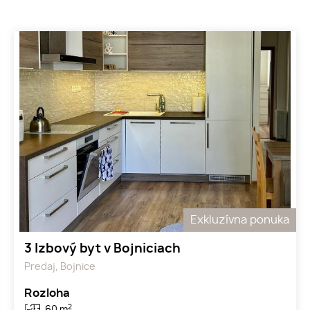
Exkluzívna ponuka
3 Izbový byt v Bojniciach
Predaj, Bojnice
Rozloha
2
60 m