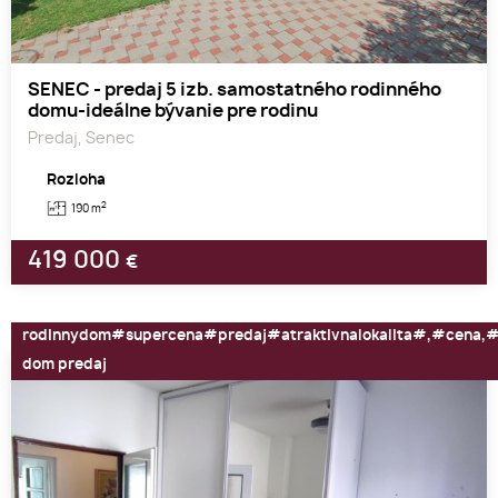
SENEC - predaj 5 izb. samostatného rodinného
domu-ideálne bývanie pre rodinu
Predaj, Senec
Rozloha
2
190 m
419 000
€
rodinnydom#supercena#predaj#atraktivnalokalita#,#cena,#
dom predaj