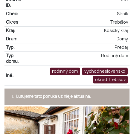
ID:
Obec:
Sirník
Okres:
Trebišov
Kraj:
Košický kraj
Druh:
Domy
Typ:
Predaj
Typ
Rodinný dom
domu:
rodinný dom
vychodneslovensko
Iné:
okred Trebišov
Ľutujeme táto ponuka už nieje aktuálna.