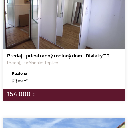
Predaj - priestranný rodinný dom - Diviaky TT
Predaj, Turčianske Teplice
Rozloha
2
933 m
154 000
€