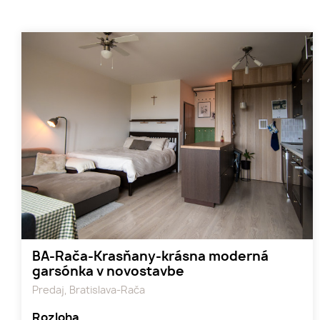
BA-Rača-Krasňany-krásna moderná
garsónka v novostavbe
Predaj, Bratislava-Rača
Rozloha