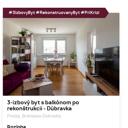
#3izbovyByt #RekonstruovanyByt #PriKrizi
3‑izbový byt s balkónom po
rekonštrukcii - Dúbravka
Predaj, Bratislava-Dúbravka
Rozloha