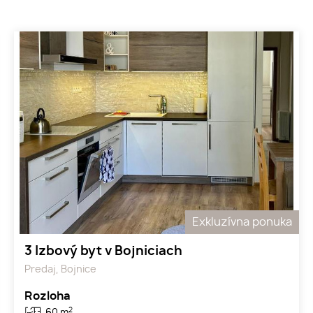
Exkluzívna ponuka
3 Izbový byt v Bojniciach
Predaj, Bojnice
Rozloha
2
60 m