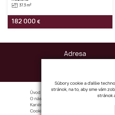
2
37.3 m
182 000
€
Adresa
Drieňová 34, 821 02 Bratislava
IČO: 43995209 DIČ: 2022554050
Súbory cookie a ďalšie techn
stránok, na to, aby sme vám zo
Úvod
Blog
stránok 
O nás
Služby
Kariéra
Kontakt
Cookies
GDPR