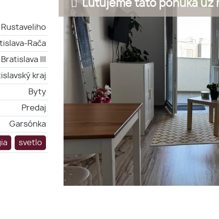
Ľutujeme táto ponuka už n
Rustaveliho
tislava-Rača
Bratislava III
islavský kraj
Byty
Predaj
Garsónka
ia
svetlo