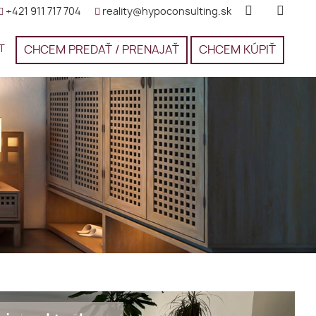
+421 911 717 704
reality@hypoconsulting.sk
T
CHCEM PREDAŤ / PRENAJAŤ
CHCEM KÚPIŤ