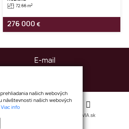
2
72.66 m
276 000
€
E-mail
reality@hypoconsulting.sk
 prehliadania našich webových
zu návštevnosti našich webových
.
Viac info
webex.digital
-
REALVIA.sk