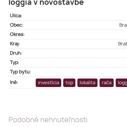
loggia v novostavbe
Ulica:
Obec:
Bra
Okres:
Kraj:
Brat
Druh:
Typ:
Typ bytu:
Iné:
investícia
top
lokalita
rača
logg
Podobné nehnuteľnosti