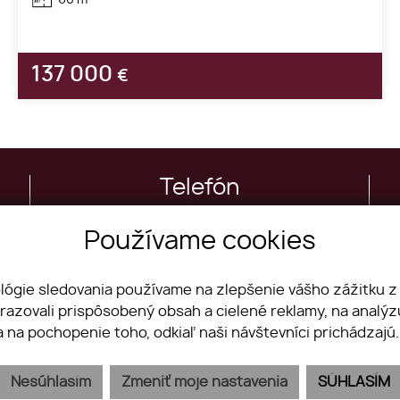
137 000
€
Telefón
+421 911 717 704
Používame cookies
ológie sledovania používame na zlepšenie vášho zážitku z
brazovali prispôsobený obsah a cielené reklamy, na analý
Nehnuteľnosti
Priestory
a na pochopenie toho, odkiaľ naši návštevníci prichádzajú
Byty
Chcem predať
Domy
Chcem prenajať
Nesúhlasím
Zmeniť moje nastavenia
SÚHLASÍM
Pozemky